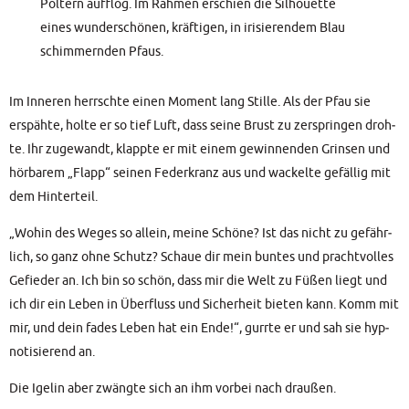
Pol­tern auf­flog. Im Rah­men erschien die Sil­hou­et­te
eines wun­der­schö­nen, kräf­ti­gen, in iri­sie­ren­dem Blau
schim­mern­den Pfaus.
Im Inne­ren herrsch­te einen Moment lang Stil­le. Als der Pfau sie
erspäh­te, hol­te er so tief Luft, dass sei­ne Brust zu zer­sprin­gen droh­
te. Ihr zuge­wandt, klapp­te er mit einem gewin­nen­den Grin­sen und
hör­ba­rem „Flapp“ sei­nen Feder­kranz aus und wackel­te gefäl­lig mit
dem Hinterteil.
„Wohin des Weges so allein, mei­ne Schö­ne? Ist das nicht zu gefähr­
lich, so ganz ohne Schutz? Schaue dir mein bun­tes und pracht­vol­les
Gefie­der an. Ich bin so schön, dass mir die Welt zu Füßen liegt und
ich dir ein Leben in Über­fluss und Sicher­heit bie­ten kann. Komm mit
mir, und dein fades Leben hat ein Ende!“, gurr­te er und sah sie hyp­
no­ti­sie­rend an.
Die Ige­lin aber zwäng­te sich an ihm vor­bei nach draußen.