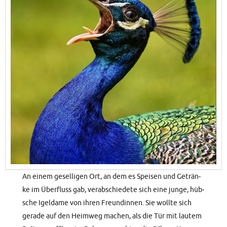
An einem gesel­li­gen Ort, an dem es Spei­sen und Geträn­
ke im Über­fluss gab, ver­ab­schie­de­te sich eine jun­ge, hüb­
sche Igel­da­me von ihren Freun­din­nen. Sie woll­te sich
gera­de auf den Heim­weg machen, als die Tür mit lau­tem