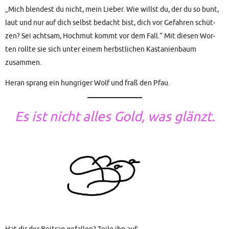
„Mich blen­dest du nicht, mein Lie­ber. Wie willst du, der du so bunt,
laut und nur auf dich selbst bedacht bist, dich vor Gefah­ren schüt­
zen? Sei acht­sam, Hoch­mut kommt vor dem Fall.“ Mit die­sen Wor­
ten roll­te sie sich unter einem herbst­li­chen Kas­ta­ni­en­baum
zusammen.
Her­an sprang ein hung­ri­ger Wolf und fraß den Pfau.
Es ist nicht alles Gold, was glänzt.
Hat dir der Bei­trag gefal­len? Tei­le ihn auf: