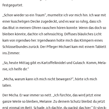
festgegurtet.
„Schon wie­der so ein Traum“, mur­mel­te ich vor mich hin. Ich war mit
einer kusche­li­gen Decke zuge­deckt, und es war so ruhig, dass ich
das Blut in mei­nen Ohren rau­schen hören konn­te. Wenn das doch so
blei­ben könn­te, dach­te ich sehn­süch­tig. Dif­fu­ses bläu­li­ches Licht
kam von irgend­wo her. Irgend­wann hol­te mich das Klim­pern eines
Schlüs­sel­bun­des zurück. Der Pfle­ger Micha­el kam mit einem Tablett
ins Zimmer.
„So, heu­te Mit­tag gibt es Kar­tof­fel­knö­del und Gulasch. Komm, Mela­
nie, ich hel­fe dir.“
„Micha, war­um kann ich mich nicht bewe­gen?“, hör­te ich mich
lallen.
Der Micha. Er war immer so nett. „Ich fürch­te, das wird jetzt eine
gan­ze Wei­le so blei­ben, Mela­nie. Zu dei­nem Schutz bleibst du jetzt
erst ein­mal im Bett. Scha­de, ich dach­te, du packst das hier.“ Er steck­