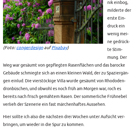
nik ein­bog,
mil­der­te der
ers­te Ein­
druck ein
wenig mei­
ne gedrück­
(Foto:
con­ger­de­sign
auf
Pix­a­bay
)
te Stim­
mung. Der
Weg war gesäumt von gepfleg­ten Rasen­flä­chen und das baro­cke
Gebäu­de schmieg­te sich an einen klei­nen Wald, der zu Spa­zier­gän­
gen ein­lud. Die vier­stö­cki­ge Vil­la wur­de gesäumt von Rho­do­den­
dron­bü­schen, und obwohl es noch früh am Mor­gen war, roch es
bereits nach frisch gemäh­tem Rasen. Der som­mer­li­che Früh­ne­bel
ver­lieh der Sze­ne­rie ein fast mär­chen­haf­tes Aussehen.
Hier soll­te ich also die nächs­ten drei Wochen unter Auf­sicht ver­
brin­gen, um wie­der in die Spur zu kommen.