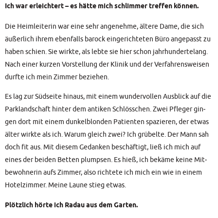
Ich war erleich­tert – es hät­te mich schlim­mer tref­fen können.
Die Heim­lei­te­rin war eine sehr ange­neh­me, älte­re Dame, die sich
äußer­lich ihrem eben­falls barock ein­ge­rich­te­ten Büro ange­passt zu
haben schien. Sie wirk­te, als leb­te sie hier schon jahr­hun­der­te­lang.
Nach einer kur­zen Vor­stel­lung der Kli­nik und der Ver­fah­rens­wei­sen
durf­te ich mein Zim­mer beziehen.
Es lag zur Süd­sei­te hin­aus, mit einem wun­der­vol­len Aus­blick auf die
Park­land­schaft hin­ter dem anti­ken Schlöss­chen. Zwei Pfle­ger gin­
gen dort mit einem dun­kel­blon­den Pati­en­ten spa­zie­ren, der etwas
älter wirk­te als ich. War­um gleich zwei? Ich grü­bel­te. Der Mann sah
doch fit aus. Mit die­sem Gedan­ken beschäf­tigt, ließ ich mich auf
eines der bei­den Bet­ten plump­sen. Es hieß, ich bekä­me kei­ne Mit­
be­woh­ne­rin aufs Zim­mer, also rich­te­te ich mich ein wie in einem
Hotel­zim­mer. Mei­ne Lau­ne stieg etwas.
Plötz­lich hör­te ich Radau aus dem Gar­ten.