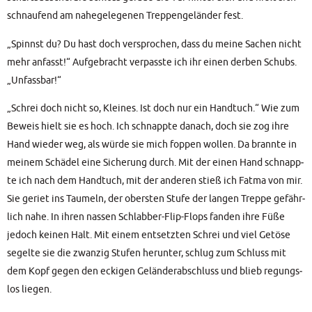
schnau­fend am nahe­ge­le­ge­nen Trep­pen­ge­län­der fest.
„Spinnst du? Du hast doch ver­spro­chen, dass du mei­ne Sachen nicht
mehr anfasst!“ Auf­ge­bracht ver­pass­te ich ihr einen der­ben Schubs.
„Unfass­bar!“
„Schrei doch nicht so, Klei­nes. Ist doch nur ein Hand­tuch.“ Wie zum
Beweis hielt sie es hoch. Ich schnapp­te danach, doch sie zog ihre
Hand wie­der weg, als wür­de sie mich fop­pen wol­len. Da brann­te in
mei­nem Schä­del eine Siche­rung durch. Mit der einen Hand schnapp­
te ich nach dem Hand­tuch, mit der ande­ren stieß ich Fat­ma von mir.
Sie geriet ins Tau­meln, der obers­ten Stu­fe der lan­gen Trep­pe gefähr­
lich nahe. In ihren nas­sen Schlab­ber-Flip-Flops fan­den ihre Füße
jedoch kei­nen Halt. Mit einem ent­setz­ten Schrei und viel Getö­se
segel­te sie die zwan­zig Stu­fen her­un­ter, schlug zum Schluss mit
dem Kopf gegen den ecki­gen Gelän­der­ab­schluss und blieb regungs­
los liegen.