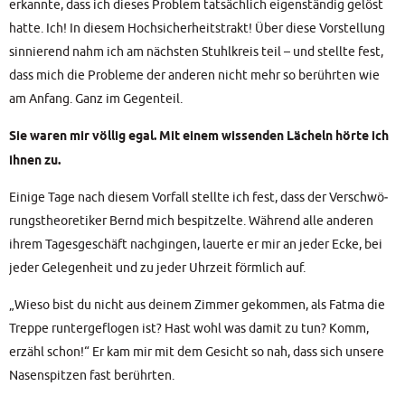
erkann­te, dass ich die­ses Pro­blem tat­säch­lich eigen­stän­dig gelöst
hat­te. Ich! In die­sem Hoch­si­cher­heits­trakt! Über die­se Vor­stel­lung
sin­nie­rend nahm ich am nächs­ten Stuhl­kreis teil – und stell­te fest,
dass mich die Pro­ble­me der ande­ren nicht mehr so berühr­ten wie
am Anfang. Ganz im Gegenteil.
Sie waren mir völ­lig egal. Mit einem wis­sen­den Lächeln hör­te ich
ihnen zu.
Eini­ge Tage nach die­sem Vor­fall stell­te ich fest, dass der Ver­schwö­
rungs­theo­re­ti­ker Bernd mich bespit­zel­te. Wäh­rend alle ande­ren
ihrem Tages­ge­schäft nach­gin­gen, lau­er­te er mir an jeder Ecke, bei
jeder Gele­gen­heit und zu jeder Uhr­zeit förm­lich auf.
„Wie­so bist du nicht aus dei­nem Zim­mer gekom­men, als Fat­ma die
Trep­pe run­ter­ge­flo­gen ist? Hast wohl was damit zu tun? Komm,
erzähl schon!“ Er kam mir mit dem Gesicht so nah, dass sich unse­re
Nasen­spit­zen fast berührten.