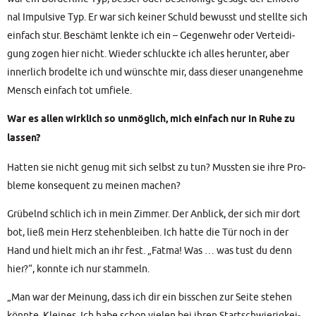
nal Impul­si­ve Typ. Er war sich kei­ner Schuld bewusst und stell­te sich
ein­fach stur. Beschämt lenk­te ich ein – Gegen­wehr oder Ver­tei­di­
gung zogen hier nicht. Wie­der schluck­te ich alles her­un­ter, aber
inner­lich bro­del­te ich und wünsch­te mir, dass die­ser unan­ge­neh­me
Mensch ein­fach tot umfiele.
War es allen wirk­lich so unmög­lich, mich ein­fach nur in Ruhe zu
las­sen?
Hat­ten sie nicht genug mit sich selbst zu tun? Muss­ten sie ihre Pro­
ble­me kon­se­quent zu mei­nen machen?
Grü­belnd schlich ich in mein Zim­mer. Der Anblick, der sich mir dort
bot, ließ mein Herz ste­hen­blei­ben. Ich hat­te die Tür noch in der
Hand und hielt mich an ihr fest. „Fat­ma! Was … was tust du denn
hier?“, konn­te ich nur stammeln.
„Man war der Mei­nung, dass ich dir ein biss­chen zur Sei­te ste­hen
könn­te, Klei­nes. Ich habe schon vie­len bei ihren Start­schwie­rig­kei­