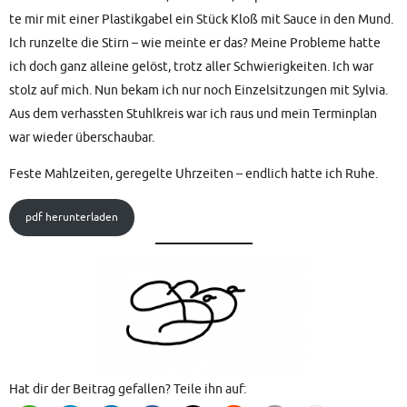
te mir mit einer Plas­tik­ga­bel ein Stück Kloß mit Sau­ce in den Mund.
Ich run­zel­te die Stirn – wie mein­te er das? Mei­ne Pro­ble­me hat­te
ich doch ganz allei­ne gelöst, trotz aller Schwie­rig­kei­ten. Ich war
stolz auf mich. Nun bekam ich nur noch Ein­zel­sit­zun­gen mit Syl­via.
Aus dem ver­hass­ten Stuhl­kreis war ich raus und mein Ter­min­plan
war wie­der überschaubar.
Fes­te Mahl­zei­ten, gere­gel­te Uhr­zei­ten – end­lich hat­te ich Ruhe.
pdf her­un­ter­la­den
Hat dir der Bei­trag gefal­len? Tei­le ihn auf: