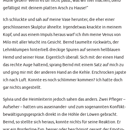
Mühe geben? Wenn es dir nicht passt, was wir hier machen, bleib
gefäl­ligst mit dei­nem plat­ten Arsch zu Hause!“
Ich schluck­te und sah auf mei­ne Vase her­un­ter, die eher einer
geschlos­se­nen Skulp­tur ähnel­te. Irgend­et­was knack­te in mei­nem
Kopf, und aus einem Impuls her­aus warf ich ihm mei­ne Venus von
Milo mit aller Wucht ins Gesicht. Bernd tau­mel­te rück­wärts, der
Lehm­klum­pen hin­ter­ließ dre­cki­ge Spu­ren auf sei­nem hell­blau­en
Hemd und sei­ner Hose. Eigent­lich über­all. Sich mit der einen Hand
das rech­te Auge hal­tend, sprang Bernd mit einem Satz auf mich zu
und ging mir mit der ande­ren Hand an die Keh­le. Erschro­cken japs­te
ich nach Luft. Konn­te es noch schlim­mer kom­men? Ich hat­te doch
gar nichts angestellt.
Syl­via und die Heim­lei­te­rin jedoch sahen das anders. Zwei Pfle­ger –
Auf­se­her – hat­ten uns aus­ein­an­der- und zum soge­nann­ten Kon­flikt­
be­wäl­ti­gungs­ge­spräch direkt in die Höh­le der Löwen gebracht.
Bernd, so stell­te sich her­aus, konn­te nichts für sei­ne Reak­ti­on. Er
war ein Bor­der­line-Typ, bes­ser oder beschö­nigt gesagt der Emo­tio­