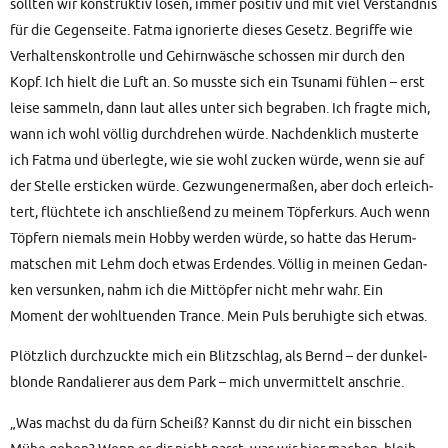
soll­ten wir kon­struk­tiv lösen, immer posi­tiv und mit viel Ver­ständ­nis
für die Gegen­sei­te. Fat­ma igno­rier­te die­ses Gesetz. Begrif­fe wie
Ver­hal­tens­kon­trol­le und Gehirn­wä­sche schos­sen mir durch den
Kopf. Ich hielt die Luft an. So muss­te sich ein Tsu­na­mi füh­len – erst
lei­se sam­meln, dann laut alles unter sich begra­ben. Ich frag­te mich,
wann ich wohl völ­lig durch­dre­hen wür­de. Nach­denk­lich mus­ter­te
ich Fat­ma und über­leg­te, wie sie wohl zucken wür­de, wenn sie auf
der Stel­le ersti­cken wür­de. Gezwun­ge­ner­ma­ßen, aber doch erleich­
tert, flüch­te­te ich anschlie­ßend zu mei­nem Töp­fer­kurs. Auch wenn
Töp­fern nie­mals mein Hob­by wer­den wür­de, so hat­te das Her­um­
mat­schen mit Lehm doch etwas Erden­des. Völ­lig in mei­nen Gedan­
ken ver­sun­ken, nahm ich die Mit­töp­fer nicht mehr wahr. Ein
Moment der wohl­tu­en­den Trance. Mein Puls beru­hig­te sich etwas.
Plötz­lich durch­zuck­te mich ein Blitz­schlag, als Bernd – der dun­kel­
blon­de Ran­da­lie­rer aus dem Park – mich unver­mit­telt anschrie.
„Was machst du da fürn Scheiß? Kannst du dir nicht ein biss­chen