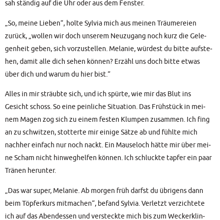
sah stän­dig auf die Uhr oder aus dem Fenster.
„So, mei­ne Lie­ben“, hol­te Syl­via mich aus mei­nen Träu­me­rei­en
zurück, „wol­len wir doch unse­rem Neu­zu­gang noch kurz die Gele­
gen­heit geben, sich vor­zu­stel­len. Mela­nie, wür­dest du bit­te auf­ste­
hen, damit alle dich sehen kön­nen? Erzähl uns doch bit­te etwas
über dich und war­um du hier bist.“
Alles in mir sträub­te sich, und ich spür­te, wie mir das Blut ins
Gesicht schoss. So eine pein­li­che Situa­ti­on. Das Früh­stück in mei­
nem Magen zog sich zu einem fes­ten Klum­pen zusam­men. Ich fing
an zu schwit­zen, stot­ter­te mir eini­ge Sät­ze ab und fühl­te mich
nach­her ein­fach nur noch nackt. Ein Mau­se­loch hät­te mir über mei­
ne Scham nicht hin­weg­hel­fen kön­nen. Ich schluck­te tap­fer ein paar
Trä­nen herunter.
„Das war super, Mela­nie. Ab mor­gen früh darfst du übri­gens dann
beim Töp­fer­kurs mit­ma­chen“, befand Syl­via. Ver­letzt ver­zich­te­te
ich auf das Abend­essen und ver­steck­te mich bis zum Wecker­klin­