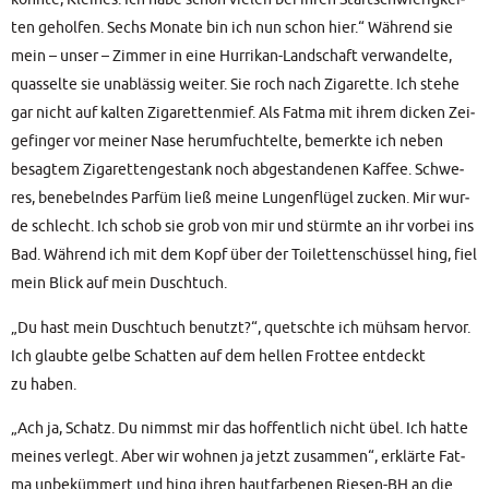
ten gehol­fen. Sechs Mona­te bin ich nun schon hier.“ Wäh­rend sie
mein – unser – Zim­mer in eine Hur­ri­kan-Land­schaft ver­wan­del­te,
quas­sel­te sie unab­läs­sig wei­ter. Sie roch nach Ziga­ret­te. Ich ste­he
gar nicht auf kal­ten Ziga­ret­ten­mief. Als Fat­ma mit ihrem dicken Zei­
ge­fin­ger vor mei­ner Nase her­um­fuch­tel­te, bemerk­te ich neben
besag­tem Ziga­ret­ten­ge­stank noch abge­stan­de­nen Kaf­fee. Schwe­
res, bene­beln­des Par­füm ließ mei­ne Lun­gen­flü­gel zucken. Mir wur­
de schlecht. Ich schob sie grob von mir und stürm­te an ihr vor­bei ins
Bad. Wäh­rend ich mit dem Kopf über der Toi­let­ten­schüs­sel hing, fiel
mein Blick auf mein Duschtuch.
„Du hast mein Dusch­tuch benutzt?“, quetsch­te ich müh­sam her­vor.
Ich glaub­te gel­be Schat­ten auf dem hel­len Frot­tee ent­deckt
zu haben.
„Ach ja, Schatz. Du nimmst mir das hof­fent­lich nicht übel. Ich hat­te
mei­nes ver­legt. Aber wir woh­nen ja jetzt zusam­men“, erklär­te Fat­
ma unbe­küm­mert und hing ihren haut­far­be­nen Rie­sen-BH an die