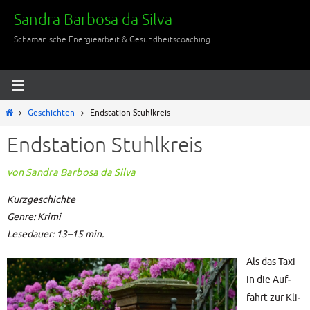
Zum
Sandra Barbosa da Silva
Inhalt
Schamanische Energiearbeit & Gesundheitscoaching
springen
Start
Geschichten
Endstation Stuhlkreis
Endstation Stuhlkreis
von San­dra Bar­bo­sa da Silva
Kurz­ge­schich­te
Gen­re: Kri­mi
Lese­dau­er:
13–15 min.
Als das Taxi
in die Auf­
fahrt zur Kli­