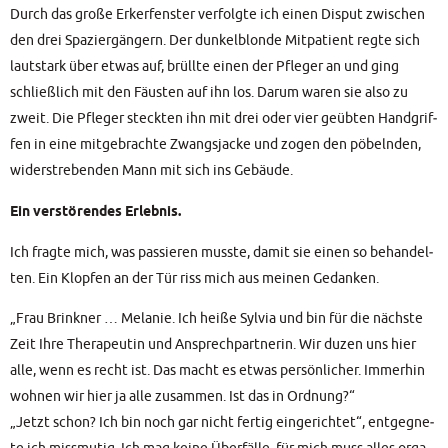
Durch das gro­ße Erker­fens­ter ver­folg­te ich einen Dis­put zwi­schen
den drei Spa­zier­gän­gern. Der dun­kel­blon­de Mit­pa­ti­ent reg­te sich
laut­stark über etwas auf, brüll­te einen der Pfle­ger an und ging
schließ­lich mit den Fäus­ten auf ihn los. Dar­um waren sie also zu
zweit. Die Pfle­ger steck­ten ihn mit drei oder vier geüb­ten Hand­grif­
fen in eine mit­ge­brach­te Zwangs­ja­cke und zogen den pöbeln­den,
wider­stre­ben­den Mann mit sich ins Gebäude.
Ein ver­stö­ren­des Erlebnis.
Ich frag­te mich, was pas­sie­ren muss­te, damit sie einen so behan­del­
ten. Ein Klop­fen an der Tür riss mich aus mei­nen Gedanken.
„Frau Brink­ner … Mela­nie. Ich hei­ße Syl­via und bin für die nächs­te
Zeit Ihre The­ra­peu­tin und Ansprech­part­ne­rin. Wir duzen uns hier
alle, wenn es recht ist. Das macht es etwas per­sön­li­cher. Immer­hin
woh­nen wir hier ja alle zusam­men. Ist das in Ord­nung?“
„Jetzt schon? Ich bin noch gar nicht fer­tig ein­ge­rich­tet“, ent­geg­ne­