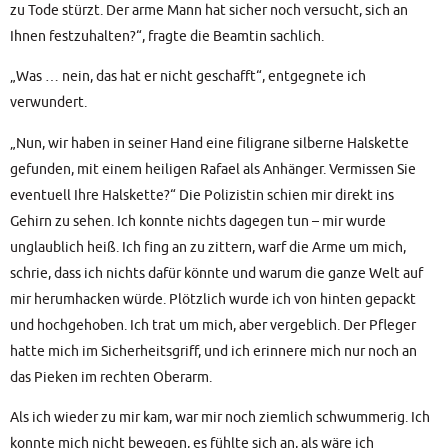
zu Tode stürzt. Der arme Mann hat sicher noch ver­sucht, sich an
Ihnen fest­zu­hal­ten?“, frag­te die Beam­tin sachlich.
„Was … nein, das hat er nicht geschafft“, ent­geg­ne­te ich
verwundert.
„Nun, wir haben in sei­ner Hand eine fili­gra­ne sil­ber­ne Hals­ket­te
gefun­den, mit einem hei­li­gen Rafa­el als Anhän­ger. Ver­mis­sen Sie
even­tu­ell Ihre Hals­ket­te?“ Die Poli­zis­tin schien mir direkt ins
Gehirn zu sehen. Ich konn­te nichts dage­gen tun – mir wur­de
unglaub­lich heiß. Ich fing an zu zit­tern, warf die Arme um mich,
schrie, dass ich nichts dafür könn­te und war­um die gan­ze Welt auf
mir her­um­ha­cken wür­de. Plötz­lich wur­de ich von hin­ten gepackt
und hoch­ge­ho­ben. Ich trat um mich, aber ver­geb­lich. Der Pfle­ger
hat­te mich im Sicher­heits­griff, und ich erin­ne­re mich nur noch an
das Pie­ken im rech­ten Oberarm.
Als ich wie­der zu mir kam, war mir noch ziem­lich schwum­me­rig. Ich
konn­te mich nicht bewe­gen, es fühl­te sich an, als wäre ich