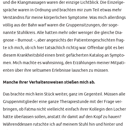
und die Klang­mas­sa­gen waren der ein­zi­ge Licht­blick. Die Ein­zel­ge­
sprä­che waren in Ord­nung und brach­ten mir zum Teil etwas mehr
Ver­ständ­nis für mei­ne kör­per­li­chen Sym­pto­me. Was mich aller­dings
völ­lig aus der Bahn warf waren die Grup­pen­sit­zun­gen, der soge­
nann­te Stuhl­kreis. Alle hat­ten mehr oder weni­ger die glei­che Dia­
gno­se – Burn­out –, aber ange­sichts der Pati­en­ten­ge­schich­ten frag­
te ich mich, ob ich hier tat­säch­lich rich­tig war. Offen­bar gibt es bei
die­sem Krank­heits­bild einen breit gefä­cher­ten Kata­log an Sym­pto­
men. Mich mach­te es wahn­sin­nig, den Erzäh­lun­gen mei­ner Mit­pa­ti­
en­ten über ihre selt­sa­men Erleb­nis­se lau­schen zu müssen.
Man­che ihrer Ver­hal­tens­wei­sen stie­ßen mich ab.
Das brach­te mich kein Stück wei­ter, ganz im Gegen­teil. Müs­sen alle
Grup­pen­mit­glie­der eine gan­ze The­ra­pie­stun­de mit der Fra­ge ver­
brin­gen, ob Fat­ma nicht viel­leicht ein­fach ihrer Kol­le­gin den Locher
hät­te über­las­sen sol­len, anstatt ihr damit auf den Kopf zu hau­en?
Wäh­rend­des­sen rutsch­te ich auf mei­nem Stuhl hin und hin­ter und