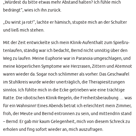
„Wür­dest du bit­te etwas mehr Abstand hal­ten? Ich füh­le mich
bedrängt“, wies ich ihn zurück.
„Du wirst ja rot!“, lach­te er hämisch, stups­te mich an der Schul­ter
und ließ mich stehen.
Mit der Zeit ent­wi­ckel­te sich mein Kli­nik-Auf­ent­halt zum Spieß­ru­
ten­lau­fen, stän­dig war ich bedacht, Bernd nicht unnö­tig über den
Weg zu lau­fen. Mei­ne Eupho­rie war in Para­noia umge­schla­gen, und
mei­ne kör­per­li­chen Sym­pto­me wie Herz­ra­sen, Zit­tern und Atem­not
waren wie­der da. Sogar noch schlim­mer als vor­her. Das Geschwa­fel
im Stuhl­kreis wur­de wie­der uner­träg­lich, die The­ra­pie­sit­zun­gen
sinn­los. Ich fühl­te mich in die Ecke getrie­ben wie eine träch­ti­ge
Rat­te. Die idio­ti­schen Kli­nik-Regeln, die Frei­heits­be­rau­bung … was
für ein Wahn­sinn! Eines Abends betrat ich erleich­tert mein Zim­mer,
froh, der Meu­te und Bernd ent­ron­nen zu sein, und mit­ten­drin stand
– Bernd. Er gab mir kaum Gele­gen­heit, mich von die­sem Schreck zu
erho­len und fing sofort wie­der an, mich auszufragen.