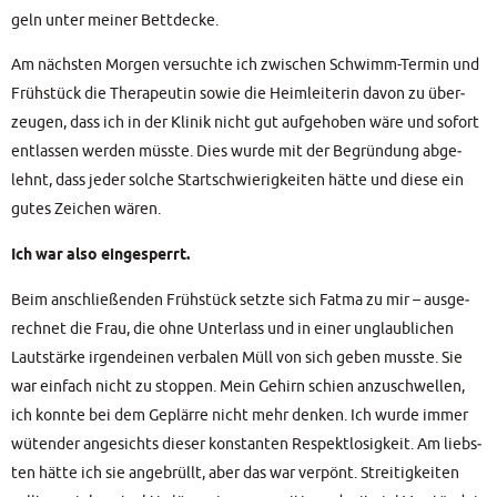
geln unter mei­ner Bettdecke.
Am nächs­ten Mor­gen ver­such­te ich zwi­schen Schwimm-Ter­min und
Früh­stück die The­ra­peu­tin sowie die Heim­lei­te­rin davon zu über­
zeu­gen, dass ich in der Kli­nik nicht gut auf­ge­ho­ben wäre und sofort
ent­las­sen wer­den müss­te. Dies wur­de mit der Begrün­dung abge­
lehnt, dass jeder sol­che Start­schwie­rig­kei­ten hät­te und die­se ein
gutes Zei­chen wären.
Ich war also eingesperrt.
Beim anschlie­ßen­den Früh­stück setz­te sich Fat­ma zu mir – aus­ge­
rech­net die Frau, die ohne Unter­lass und in einer unglaub­li­chen
Laut­stär­ke irgend­ei­nen ver­ba­len Müll von sich geben muss­te. Sie
war ein­fach nicht zu stop­pen. Mein Gehirn schien anzu­schwel­len,
ich konn­te bei dem Geplär­re nicht mehr den­ken. Ich wur­de immer
wüten­der ange­sichts die­ser kon­stan­ten Respekt­lo­sig­keit. Am liebs­
ten hät­te ich sie ange­brüllt, aber das war ver­pönt. Strei­tig­kei­ten