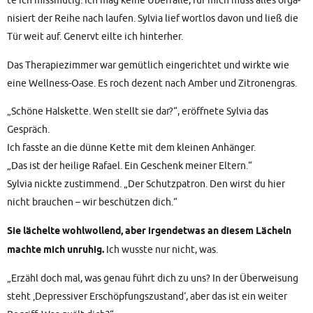
te ich miss­mu­tig. Ich mag kei­ne Über­fäl­le, für mich muss alles orga­
ni­siert der Rei­he nach lau­fen. Syl­via lief wort­los davon und ließ die
Tür weit auf. Genervt eil­te ich hinterher.
Das The­ra­pie­zim­mer war gemüt­lich ein­ge­rich­tet und wirk­te wie
eine Well­ness-Oase. Es roch dezent nach Amber und Zitronengras.
„Schö­ne Hals­ket­te. Wen stellt sie dar?“, eröff­ne­te Syl­via das
Gespräch.
Ich fass­te an die dün­ne Ket­te mit dem klei­nen Anhän­ger.
„Das ist der hei­li­ge Rafa­el. Ein Geschenk mei­ner Eltern.“
Syl­via nick­te zustim­mend. „Der Schutz­pa­tron. Den wirst du hier
nicht brau­chen – wir beschüt­zen dich.“
Sie lächel­te wohl­wol­lend, aber irgend­et­was an die­sem Lächeln
mach­te mich unru­hig.
Ich wuss­te nur nicht, was.
„Erzähl doch mal, was genau führt dich zu uns? In der Über­wei­sung
steht ‚Depres­si­ver Erschöp­fungs­zu­stand‘, aber das ist ein wei­ter