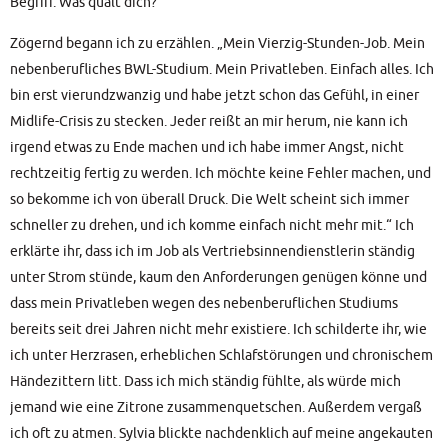
Begriff. Was quält dich?“
Zögernd begann ich zu erzäh­len. „Mein Vier­zig-Stun­den-Job. Mein
neben­be­ruf­li­ches BWL-Stu­di­um. Mein Pri­vat­le­ben. Ein­fach alles. Ich
bin erst vier­und­zwan­zig und habe jetzt schon das Gefühl, in einer
Mid­life-Cri­sis zu ste­cken. Jeder reißt an mir her­um, nie kann ich
irgend etwas zu Ende machen und ich habe immer Angst, nicht
recht­zei­tig fer­tig zu wer­den. Ich möch­te kei­ne Feh­ler machen, und
so bekom­me ich von über­all Druck. Die Welt scheint sich immer
schnel­ler zu dre­hen, und ich kom­me ein­fach nicht mehr mit.“ Ich
erklär­te ihr, dass ich im Job als Ver­triebs­in­nen­dienst­le­rin stän­dig
unter Strom stün­de, kaum den Anfor­de­run­gen genü­gen kön­ne und
dass mein Pri­vat­le­ben wegen des neben­be­ruf­li­chen Stu­di­ums
bereits seit drei Jah­ren nicht mehr exis­tie­re. Ich schil­der­te ihr, wie
ich unter Herz­ra­sen, erheb­li­chen Schlaf­stö­run­gen und chro­ni­schem
Hän­de­zit­tern litt. Dass ich mich stän­dig fühl­te, als wür­de mich
jemand wie eine Zitro­ne zusam­men­quet­schen. Außer­dem ver­gaß
ich oft zu atmen. Syl­via blick­te nach­denk­lich auf mei­ne ange­kau­ten