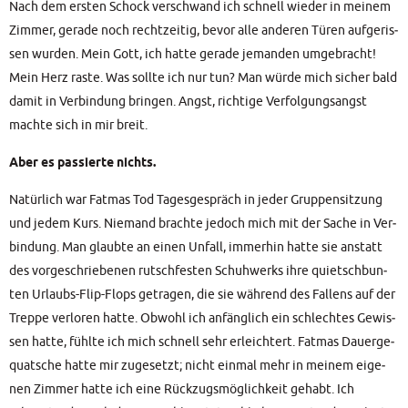
Nach dem ers­ten Schock ver­schwand ich schnell wie­der in mei­nem
Zim­mer, gera­de noch recht­zei­tig, bevor alle ande­ren Türen auf­ge­ris­
sen wur­den. Mein Gott, ich hat­te gera­de jeman­den umge­bracht!
Mein Herz ras­te. Was soll­te ich nur tun? Man wür­de mich sicher bald
damit in Ver­bin­dung brin­gen. Angst, rich­ti­ge Ver­fol­gungs­angst
mach­te sich in mir breit.
Aber es pas­sier­te nichts.
Natür­lich war Fat­mas Tod Tages­ge­spräch in jeder Grup­pen­sit­zung
und jedem Kurs. Nie­mand brach­te jedoch mich mit der Sache in Ver­
bin­dung. Man glaub­te an einen Unfall, immer­hin hat­te sie anstatt
des vor­ge­schrie­be­nen rutsch­fes­ten Schuh­werks ihre quietsch­bun­
ten Urlaubs-Flip-Flops getra­gen, die sie wäh­rend des Fal­lens auf der
Trep­pe ver­lo­ren hat­te. Obwohl ich anfäng­lich ein schlech­tes Gewis­
sen hat­te, fühl­te ich mich schnell sehr erleich­tert. Fat­mas Dau­er­ge­
quat­sche hat­te mir zuge­setzt; nicht ein­mal mehr in mei­nem eige­
nen Zim­mer hat­te ich eine Rück­zugs­mög­lich­keit gehabt. Ich