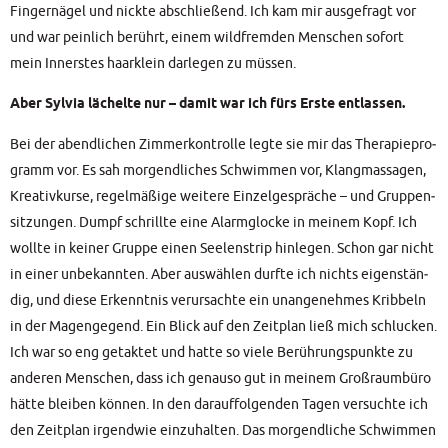
Fin­ger­nä­gel und nick­te abschlie­ßend. Ich kam mir aus­ge­fragt vor
und war pein­lich berührt, einem wild­frem­den Men­schen sofort
mein Inners­tes haar­klein dar­le­gen zu müssen.
Aber Syl­via lächel­te nur
– damit war ich fürs Ers­te entlassen.
Bei der abend­li­chen Zim­mer­kon­trol­le leg­te sie mir das The­ra­pie­pro­
gramm vor. Es sah mor­gend­li­ches Schwim­men vor, Klang­mas­sa­gen,
Krea­tiv­kur­se, regel­mä­ßi­ge wei­te­re Ein­zel­ge­sprä­che – und Grup­pen­
sit­zun­gen. Dumpf schrill­te eine Alarm­glo­cke in mei­nem Kopf. Ich
woll­te in kei­ner Grup­pe einen See­len­strip hin­le­gen. Schon gar nicht
in einer unbe­kann­ten. Aber aus­wäh­len durf­te ich nichts eigen­stän­
dig, und die­se Erkennt­nis ver­ur­sach­te ein unan­ge­neh­mes Krib­beln
in der Magen­ge­gend. Ein Blick auf den Zeit­plan ließ mich schlu­cken.
Ich war so eng getak­tet und hat­te so vie­le Berüh­rungs­punk­te zu
ande­ren Men­schen, dass ich genau­so gut in mei­nem Groß­raum­bü­ro
hät­te blei­ben kön­nen. In den dar­auf­fol­gen­den Tagen ver­such­te ich
den Zeit­plan irgend­wie ein­zu­hal­ten. Das mor­gend­li­che Schwim­men