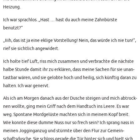
Heizung.
Ich war sprach­los. „Hast … hast du auch mei­ne Zahn­bürs­te
benutzt?“
„Iiih, das ist ja eine ekli­ge Vor­stel­lung! Nein, das wür­de ich nie tun!“,
rief sie sicht­lich angewidert.
Ich hol­te tief Luft, riss mich zusam­men und ver­brach­te die nächs­te
hal­be Stun­de damit ihr zu erklä­ren, dass mei­ne Sachen für sie unan­
tast­bar wären, und sie gelob­te hoch und hei­lig, sich künf­tig dar­an zu
hal­ten. Ich war genervt.
Als ich am Mor­gen danach aus der Dusche stei­gen und mich abtrock­
nen woll­te, ging mein Griff nach dem Hand­tuch ins Lee­re. Es war
weg. Spon­ta­ne Mord­ge­lüs­te mach­ten sich in mei­nem Kopf breit.
Wie konn­te die­se dum­me Nuss nur so frech sein? Ich sprang nass in
mei­nen Jog­ging­an­zug und stürm­te über den Flur zur Gemein­
schafts­du­sche. Sie schloss gera­de die Tür hin­ter sich und hielt sich