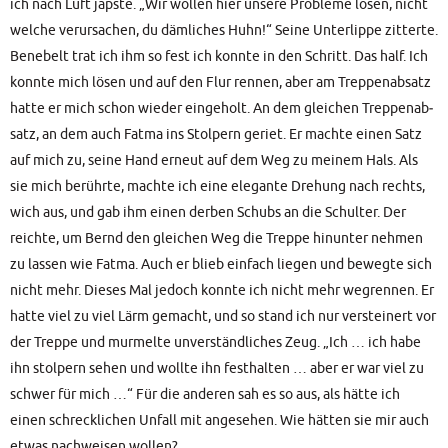
ich nach Luft japs­te. „Wir wol­len hier unse­re Pro­ble­me lösen, nicht
wel­che ver­ur­sa­chen, du däm­li­ches Huhn!“ Sei­ne Unter­lip­pe zit­ter­te.
Bene­belt trat ich ihm so fest ich konn­te in den Schritt. Das half. Ich
konn­te mich lösen und auf den Flur ren­nen, aber am Trep­pen­ab­satz
hat­te er mich schon wie­der ein­ge­holt. An dem glei­chen Trep­pen­ab­
satz, an dem auch Fat­ma ins Stol­pern geriet. Er mach­te einen Satz
auf mich zu, sei­ne Hand erneut auf dem Weg zu mei­nem Hals. Als
sie mich berühr­te, mach­te ich eine ele­gan­te Dre­hung nach rechts,
wich aus, und gab ihm einen der­ben Schubs an die Schul­ter. Der
reich­te, um Bernd den glei­chen Weg die Trep­pe hin­un­ter neh­men
zu las­sen wie Fat­ma. Auch er blieb ein­fach lie­gen und beweg­te sich
nicht mehr. Die­ses Mal jedoch konn­te ich nicht mehr weg­ren­nen. Er
hat­te viel zu viel Lärm gemacht, und so stand ich nur ver­stei­nert vor
der Trep­pe und mur­mel­te unver­ständ­li­ches Zeug. „Ich … ich habe
ihn stol­pern sehen und woll­te ihn fest­hal­ten … aber er war viel zu
schwer für mich …“ Für die ande­ren sah es so aus, als hät­te ich
einen schreck­li­chen Unfall mit ange­se­hen. Wie hät­ten sie mir auch
etwas nach­wei­sen wollen?