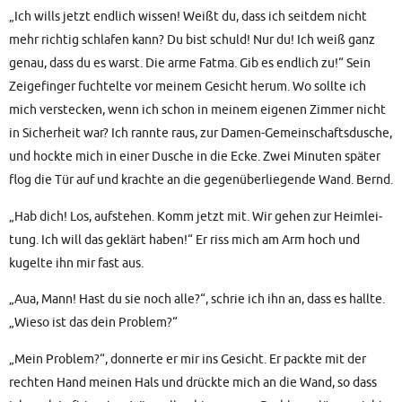
„Ich wills jetzt end­lich wis­sen! Weißt du, dass ich seit­dem nicht
mehr rich­tig schla­fen kann? Du bist schuld! Nur du! Ich weiß ganz
genau, dass du es warst. Die arme Fat­ma. Gib es end­lich zu!“ Sein
Zei­ge­fin­ger fuch­tel­te vor mei­nem Gesicht her­um. Wo soll­te ich
mich ver­ste­cken, wenn ich schon in mei­nem eige­nen Zim­mer nicht
in Sicher­heit war? Ich rann­te raus, zur Damen-Gemein­schafts­du­sche,
und hock­te mich in einer Dusche in die Ecke. Zwei Minu­ten spä­ter
flog die Tür auf und krach­te an die gegen­über­lie­gen­de Wand. Bernd.
„Hab dich! Los, auf­ste­hen. Komm jetzt mit. Wir gehen zur Heim­lei­
tung. Ich will das geklärt haben!“ Er riss mich am Arm hoch und
kugel­te ihn mir fast aus.
„Aua, Mann! Hast du sie noch alle?“, schrie ich ihn an, dass es hall­te.
„Wie­so ist das dein Problem?“
„Mein Pro­blem?“, don­ner­te er mir ins Gesicht. Er pack­te mit der
rech­ten Hand mei­nen Hals und drück­te mich an die Wand, so dass