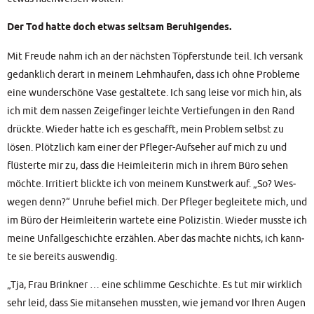
Der Tod hat­te doch etwas selt­sam Beruhigendes.
Mit Freu­de nahm ich an der nächs­ten Töp­fer­stun­de teil. Ich ver­sank
gedank­lich der­art in mei­nem Lehm­hau­fen, dass ich ohne Pro­ble­me
eine wun­der­schö­ne Vase gestal­te­te. Ich sang lei­se vor mich hin, als
ich mit dem nas­sen Zei­ge­fin­ger leich­te Ver­tie­fun­gen in den Rand
drück­te. Wie­der hat­te ich es geschafft, mein Pro­blem selbst zu
lösen. Plötz­lich kam einer der Pfle­ger-Auf­se­her auf mich zu und
flüs­ter­te mir zu, dass die Heim­lei­te­rin mich in ihrem Büro sehen
möch­te. Irri­tiert blick­te ich von mei­nem Kunst­werk auf. „So? Wes­
we­gen denn?“ Unru­he befiel mich. Der Pfle­ger beglei­te­te mich, und
im Büro der Heim­lei­te­rin war­te­te eine Poli­zis­tin. Wie­der muss­te ich
mei­ne Unfall­ge­schich­te erzäh­len. Aber das mach­te nichts, ich kann­
te sie bereits auswendig.
„Tja, Frau Brink­ner … eine schlim­me Geschich­te. Es tut mir wirk­lich
sehr leid, dass Sie mit­an­se­hen muss­ten, wie jemand vor Ihren Augen