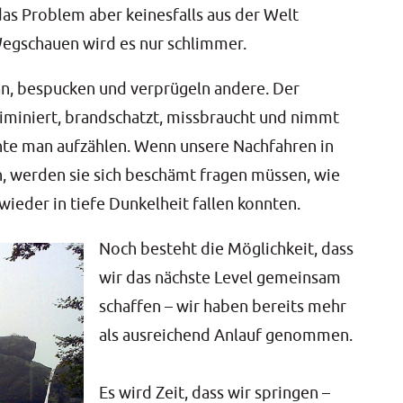
 das Pro­blem aber kei­nes­falls aus der Welt
Weg­schau­en wird es nur schlimmer.
n, bespu­cken und ver­prü­geln ande­re. Der
­kri­mi­niert, brand­schatzt, miss­braucht und nimmt
nn­te man auf­zäh­len. Wenn unse­re Nach­fah­ren in
n, wer­den sie sich beschämt fra­gen müs­sen, wie
wie­der in tie­fe Dun­kel­heit fal­len konnten.
Noch besteht die Mög­lich­keit, dass
wir das nächs­te Level gemein­sam
schaf­fen – wir haben bereits mehr
als aus­rei­chend Anlauf genom­men.
Es wird Zeit, dass wir sprin­gen –