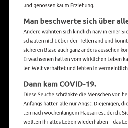
und genos­sen kaum Erziehung.
Man beschwerte sich über all
Ande­re wähn­ten sich kind­lich-naiv in einer Sic
schau­ten nicht über den Tel­ler­rand und konn­te
siche­ren Bla­se auch ganz anders aus­se­hen ko
Erwach­se­nen hat­ten vom wirk­li­chen Leben k
len Welt ver­haf­tet und leb­ten in ver­meint­li­
Dann kam COVID-19.
Die­se Seu­che schränk­te die Men­schen von heu
Anfangs hat­ten alle nur Angst. Die­je­ni­gen, d
ten nach wochen­lan­gem Haus­ar­rest durch. Sie 
woll­ten ihr altes Leben wie­der­ha­ben – das L