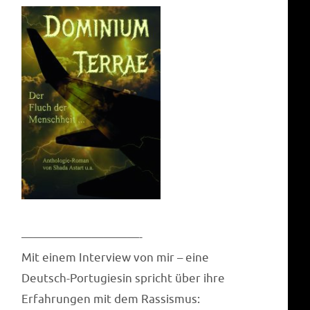
——————————-
Mit einem Inter­view von mir – eine
Deutsch-Por­tu­gie­sin spricht über ihre
Erfah­run­gen mit dem Rassismus: