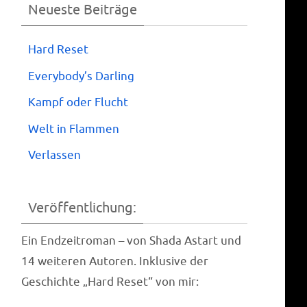
Neueste Beiträge
Hard Reset
Everybody’s Darling
Kampf oder Flucht
Welt in Flammen
Verlassen
Veröffentlichung:
Ein End­zeit­ro­man – von Shada Astart und
14 wei­te­ren Autoren. Inklu­si­ve der
Geschich­te „Hard Reset“ von mir: