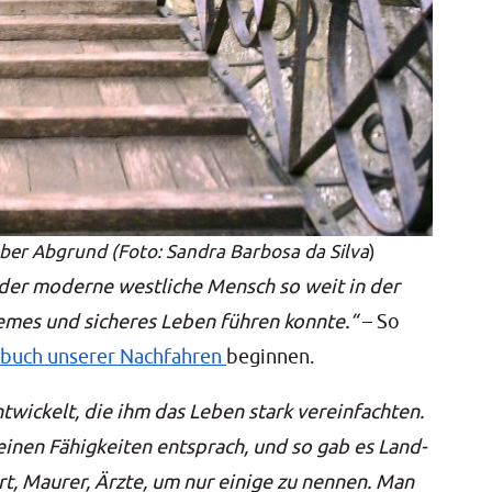
ber Abgrund (Foto: San­dra Bar­bo­sa da Sil­va
)
 der moder­ne west­li­che Mensch so weit in der
que­mes und siche­res Leben füh­ren konn­te.“
– So
­buch unse­rer Nach­fah­ren
begin­nen.
nt­wi­ckelt, die ihm das Leben stark ver­ein­fach­ten.
ei­nen Fähig­kei­ten ent­sprach, und so gab es Land­
rt, Mau­rer, Ärz­te, um nur eini­ge zu nen­nen. Man