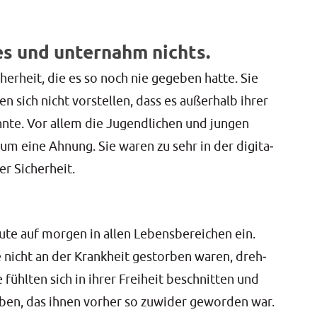
es und unternahm nichts.
her­heit, die es so noch nie gege­ben hat­te. Sie
n sich nicht vor­stel­len, dass es außer­halb ihrer
nn­te. Vor allem die Jugend­li­chen und jun­gen
aum eine Ahnung. Sie waren zu sehr in der digi­ta­
cher Sicherheit.
­te auf mor­gen in allen Lebens­be­rei­chen ein.
ie nicht an der Krank­heit gestor­ben waren, dreh­
fühl­ten sich in ihrer Frei­heit beschnit­ten und
eben, das ihnen vor­her so zuwi­der gewor­den war.