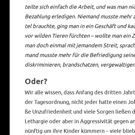
teil­te sich ein­fach die Arbeit, und was man n
Bezah­lung erle­di­gen. Nie­mand muss­te mehr a
tel brauch­te, ging man in ein Geschäft und kau
vor wil­den Tie­ren fürch­ten – woll­te man ein Z
man doch ein­mal mit jeman­dem Streit, sprach o
mand muss­te mehr für die Befrie­di­gung sei­n
dis­kri­mi­nie­ren, brand­schat­zen, ver­ge­wal­ti­g
Oder?
Wir alle wis­sen, dass Anfang des drit­ten Jahr­ta
der Tages­ord­nung, nicht jeder hat­te einen Job
ße Unzu­frie­den­heit und vie­le Sor­gen lie­ßen 
Lethar­gie oder aber in Aggres­si­vi­tät gegen and
nünf­tig um ihre Kin­der küm­mern – vie­le blie­