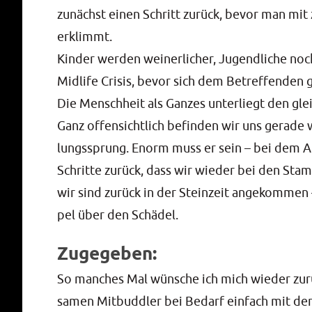
zunächst einen Schritt zurück, bevor man mit 
erklimmt.
Kin­der wer­den wei­ner­li­cher, Jugend­li­che noc
Mid­life Cri­sis, bevor sich dem Betref­fen­den 
Die Mensch­heit als Gan­zes unter­liegt den glei­
Ganz offen­sicht­lich befin­den wir uns gera­de 
lungs­sprung. Enorm muss er sein – bei dem A
Schrit­te zurück, dass wir wie­der bei den Sta
wir sind zurück in der Stein­zeit ange­kom­men 
pel über den Schädel.
Zugegeben:
So man­ches Mal wün­sche ich mich wie­der zur
sa­men Mit­budd­ler bei Bedarf ein­fach mit der