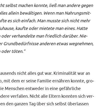
icht selbst machen konn­te, ließ man ande­re gegen
lles allein bewäl­ti­gen. Wenn man Nah­rungs­mit­
f­te es sich ein­fach. Man muss­te sich nicht mehr
uhau­se, kauf­te oder mie­te­te man eines. Hat­te
der ver­han­del­te man fried­lich dar­über. Nie­
er Grund­be­dürf­nis­se ande­ren etwas weg­neh­men,
en oder töten.“
u­sends nicht alles gut war. Kri­mi­na­li­tät war an
, mit dem er sei­ne Fami­lie ernäh­ren konn­te, gro­
die Men­schen ent­we­der in eine gefähr­li­che
e­re ver­fal­len. Nicht alle Eltern konn­ten sich ver­
ben den gan­zen Tag über sich selbst über­las­sen