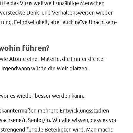
ff­te das Virus welt­weit unzäh­li­ge Men­schen
er­steck­te Denk- und Ver­hal­tens­wei­sen wie­der
­rung, Feind­se­lig­keit, aber auch naï­ve Unacht­sam­
 wohin führen?
. Wie Ato­me einer Mate­rie, die immer dich­ter
. Irgend­wann wür­de die Welt platzen.
vor es wie­der bes­ser wer­den kann.
nn­ter­ma­ßen meh­re­re Ent­wick­lungs­sta­di­en
wachsene/r, Senior/in. Wir alle wis­sen, dass es vor
stren­gend für alle Betei­lig­ten wird. Man macht