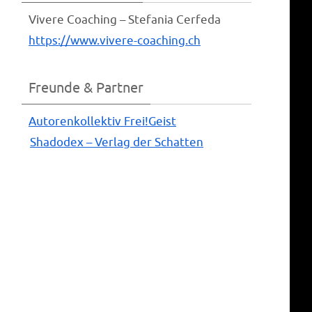
Vive­re Coa­ching – Ste­fa­nia Cerfeda
https://www.vivere-coaching.ch
Freunde & Partner
Autoren­kol­lek­tiv Frei!Geist
Shado­dex – Ver­lag der Schatten