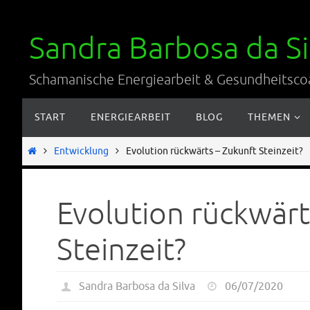
Zum
Inhalt
Sandra Barbosa da Si
springen
Schamanische Energiearbeit & Gesundheitsco
Zum
START
ENERGIEARBEIT
BLOG
THEMEN
Inhalt
springen
Start
Entwicklung
Evolution rückwärts – Zukunft Steinzeit?
Evolution rückwärt
Steinzeit?
Sandra Barbosa da Silva
06/07/2020