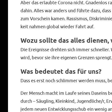
Aber das erlaub­te Coro­na nicht. Gna­den­los ra
dahin. Alles war anders und führ­te dazu, dass v
zum Vor­schein kamen. Ras­sis­mus, Dis­kri­mi­nie
keit nah­men glo­bal wie­der Fahrt auf.
Wozu sollte das alles dienen,
Die Ereig­nis­se dreh­ten sich immer schnel­ler
wird, bevor sie ihre eige­nen Gren­zen sprengt
Was bedeutet das für uns?
Dass es erst noch schlim­mer wer­den muss, be
Der Mensch macht im Lau­fe sei­nes Daseins beka
durch – Säug­ling, Klein­kind, Jugendliche/r, Er
jedem neu­en Ent­wick­lungs­schub ein wenig an