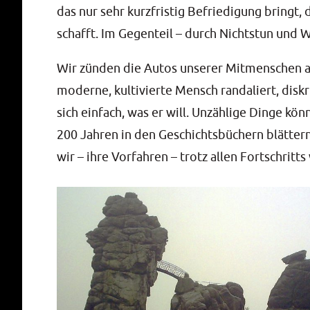
das nur sehr kurz­fris­tig Befrie­di­gung bringt,
schafft. Im Gegen­teil – durch Nichts­tun und 
Wir zün­den die Autos unse­rer Mit­men­schen a
moder­ne, kul­ti­vier­te Mensch ran­da­liert, dis
sich ein­fach, was er will. Unzäh­li­ge Din­ge kö
200 Jah­ren in den Geschichts­bü­chern blät­ter
wir – ihre Vor­fah­ren – trotz allen Fort­schritts 