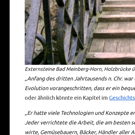
Extern­stei­ne Bad Mein­berg-Horn, Holz­brü­cke ü
„Anfang des drit­ten Jahr­tau­sends n. Chr. war
Evo­lu­ti­on vor­an­ge­schrit­ten, dass er ein be
oder ähn­lich könn­te ein Kapi­tel im
Geschichts
„Er hat­te vie­le Tech­no­lo­gien und Kon­zep­te e
Jeder ver­rich­te­te die Arbeit, die am bes­ten s
wir­te, Gemü­se­bau­ern, Bäcker, Händ­ler aller A