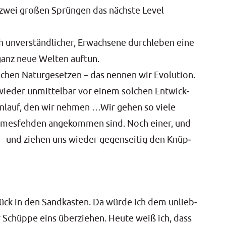
zwei gro­ßen Sprün­gen das nächs­te Level
h unver­ständ­li­cher, Erwach­se­ne durch­le­ben eine
ganz neue Wel­ten auf­tun.
chen Natur­ge­set­zen – das nen­nen wir Evo­lu­ti­on.
wie­der unmit­tel­bar vor einem sol­chen Ent­wick­
nlauf, den wir neh­men …Wir gehen so vie­le
m­mes­feh­den ange­kom­men sind. Noch einer, und
– und zie­hen uns wie­der gegen­sei­tig den Knüp­
ück in den Sand­kas­ten. Da wür­de ich dem unlieb­
 Schüp­pe eins über­zie­hen. Heu­te weiß ich, dass