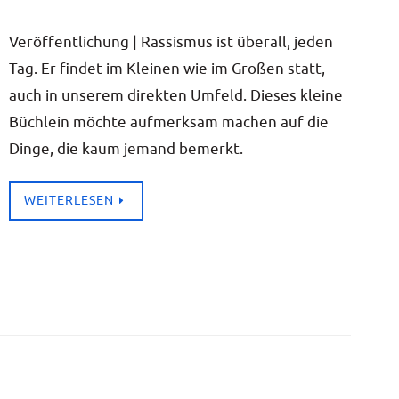
Ver­öf­fent­li­chung | Ras­sis­mus ist über­all, jeden
Tag. Er fin­det im Klei­nen wie im Gro­ßen statt,
auch in unse­rem direk­ten Umfeld. Die­ses klei­ne
Büch­lein möch­te auf­merk­sam machen auf die
Din­ge, die kaum jemand bemerkt.
WEI­TER­LE­SEN