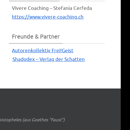
Vive­re Coa­ching – Ste­fa­nia Cerfeda
https://www.vivere-coaching.ch
Freunde & Partner
Autoren­kol­lek­tiv Frei!Geist
Shado­dex – Ver­lag der Schatten
phistopheles (aus Goethes "Faust")