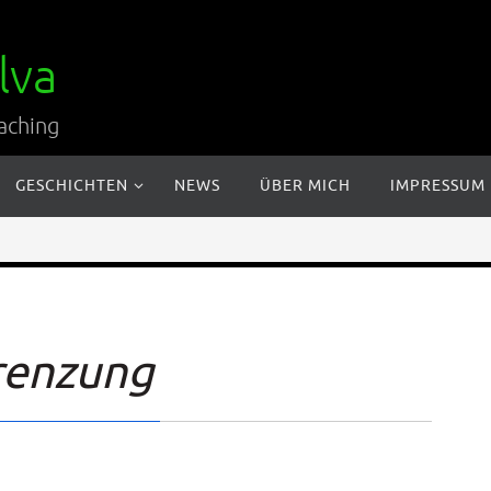
lva
aching
GESCHICHTEN
NEWS
ÜBER MICH
IMPRESSUM
renzung