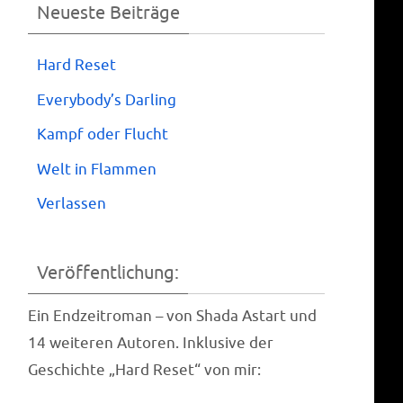
Neueste Beiträge
Hard Reset
Everybody’s Darling
Kampf oder Flucht
Welt in Flammen
Verlassen
Veröffentlichung:
Ein End­zeit­ro­man – von Shada Astart und
14 wei­te­ren Autoren. Inklu­si­ve der
Geschich­te „Hard Reset“ von mir: