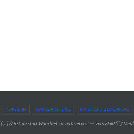
IMPRESSUM
COOKIE-RICHTLINIE
DATENSCHUTZERKLÄRUNG
// […] // Irrtum statt Wahrheit zu verbreiten." — Vers 2560 ff. / Me