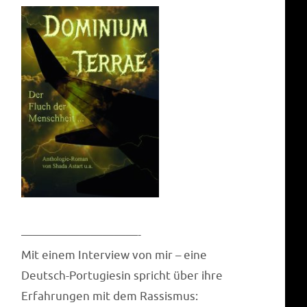
——————————-
Mit einem Inter­view von mir – eine
Deutsch-Por­tu­gie­sin spricht über ihre
Erfah­run­gen mit dem Rassismus: