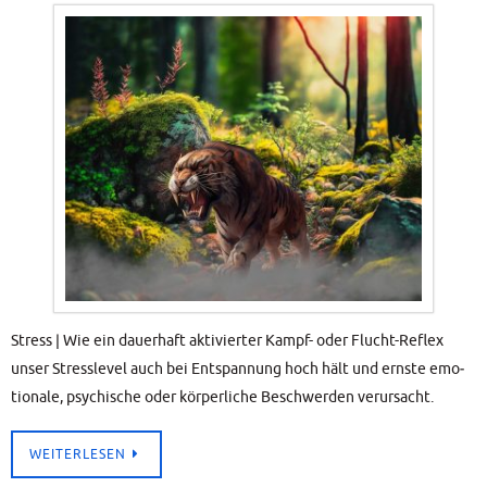
Stress | Wie ein dau­er­haft akti­vier­ter Kampf- oder Flucht-Reflex
unser Stress­le­vel auch bei Ent­span­nung hoch hält und erns­te emo­
tio­na­le, psy­chi­sche oder kör­per­li­che Beschwer­den verursacht.
WEI­TER­LE­SEN