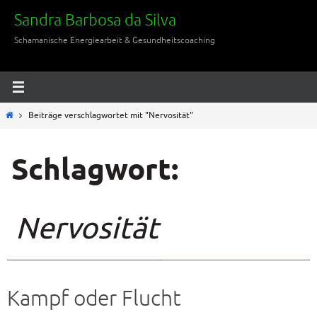
Zum
Sandra Barbosa da Silva
Inhalt
Schamanische Energiearbeit & Gesundheitscoaching
springen
Start
Beiträge verschlagwortet mit "Nervosität"
Schlagwort:
Nervosität
Kampf oder Flucht