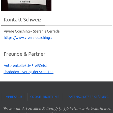
Kontakt Schweiz:
Vive­re Coa­ching – Ste­fa­nia Cerfeda
https://www.vivere-coaching.ch
Freunde & Partner
Autoren­kol­lek­tiv Frei!Geist
Shado­dex – Ver­lag der Schatten
IMPRESSUM
COOKIE-RICHTLINIE
DATENSCHUTZERKLÄRUNG
"Es war die Art zu allen Zeiten, // […] // Irrtum statt Wahrheit zu