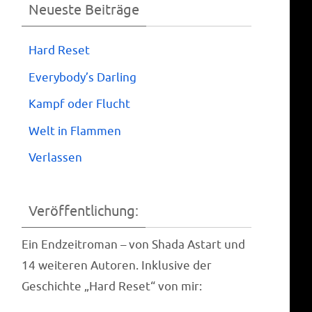
Neueste Beiträge
Hard Reset
Everybody’s Darling
Kampf oder Flucht
Welt in Flammen
Verlassen
Veröffentlichung:
Ein End­zeit­ro­man – von Shada Astart und
14 wei­te­ren Autoren. Inklu­si­ve der
Geschich­te „Hard Reset“ von mir: