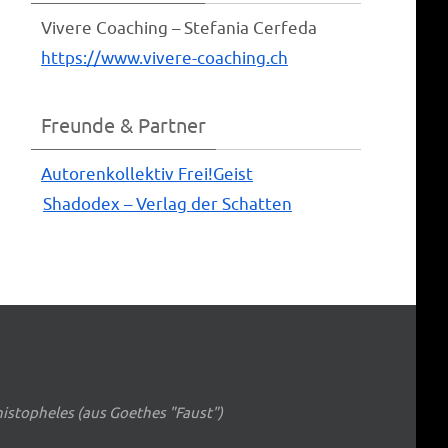
Vive­re Coa­ching – Ste­fa­nia Cerfeda
https://www.vivere-coaching.ch
Freunde & Partner
Autoren­kol­lek­tiv Frei!Geist
Shado­dex – Ver­lag der Schatten
phistopheles (aus Goethes "Faust")