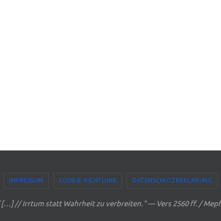
IMPRESSUM
COOKIE-RICHTLINIE
DATENSCHUTZERKLÄRUNG
// […] // Irrtum statt Wahrheit zu verbreiten." — Vers 2560 ff. / Me