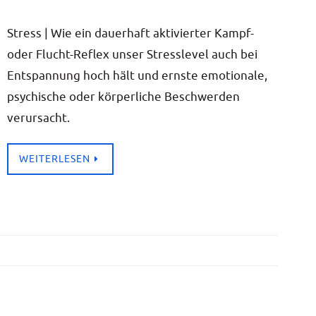
Stress | Wie ein dau­er­haft akti­vier­ter Kampf-
oder Flucht-Reflex unser Stress­le­vel auch bei
Ent­span­nung hoch hält und erns­te emo­tio­na­le,
psy­chi­sche oder kör­per­li­che Beschwer­den
verursacht.
WEI­TER­LE­SEN