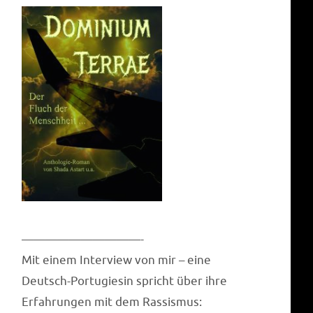
——————————-
Mit einem Inter­view von mir – eine
Deutsch-Por­tu­gie­sin spricht über ihre
Erfah­run­gen mit dem Rassismus: