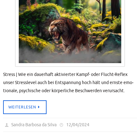
Stress | Wie ein dau­er­haft akti­vier­ter Kampf- oder Flucht-Reflex
unser Stress­le­vel auch bei Ent­span­nung hoch hält und erns­te emo­
tio­na­le, psy­chi­sche oder kör­per­li­che Beschwer­den verursacht.
WEI­TER­LE­SEN
Sandra Barbosa da Silva
12/04/2024