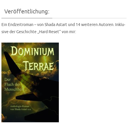
Veröffentlichung:
Ein End­zeit­ro­man – von Shada Astart und 14 wei­te­ren Autoren. Inklu­
si­ve der Geschich­te „Hard Reset“ von mir: