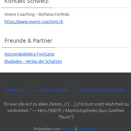
Kontakt Schweiz:
Vive­re Coa­ching – Ste­fa­nia Cerfeda
https://www.vivere-coaching.ch
Freunde & Partner
Autoren­kol­lek­tiv Frei!Geist
Shado­dex – Ver­lag der Schatten
IMPRESSUM
COOKIE-RICHTLINIE
DATENSCHUTZERKLÄRUNG
"Es war die Art zu allen Zeiten, // […] // Irrtum statt Wahrheit zu
verbreiten." — Vers 2560 ff. / Mephistopheles (aus Goethes
"Faust")
Präsentiert von
Nirvana
&
WordPress.