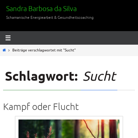
Zum
Sandra Barbosa da Silva
Inhalt
Schamanische Energiearbeit & Gesundheitscoaching
springen
Start
Beiträge verschlagwortet mit "Sucht"
Schlagwort:
Sucht
Kampf oder Flucht