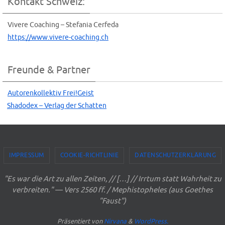
Kontakt Schweiz:
Vive­re Coa­ching – Ste­fa­nia Cerfeda
https://www.vivere-coaching.ch
Freunde & Partner
Autoren­kol­lek­tiv Frei!Geist
Shado­dex – Ver­lag der Schatten
IMPRESSUM
COOKIE-RICHTLINIE
DATENSCHUTZERKLÄRUNG
"Es war die Art zu allen Zeiten, // […] // Irrtum statt Wahrheit zu
verbreiten." — Vers 2560 ff. / Mephistopheles (aus Goethes
"Faust")
Präsentiert von
Nirvana
&
WordPress.