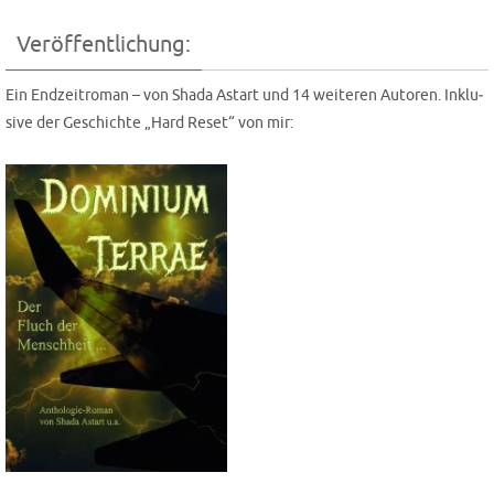
Veröffentlichung:
Ein End­zeit­ro­man – von Shada Astart und 14 wei­te­ren Autoren. Inklu­
si­ve der Geschich­te „Hard Reset“ von mir: