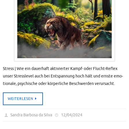
Stress | Wie ein dau­er­haft akti­vier­ter Kampf- oder Flucht-Reflex
unser Stress­le­vel auch bei Ent­span­nung hoch hält und erns­te emo­
tio­na­le, psy­chi­sche oder kör­per­li­che Beschwer­den verursacht.
WEI­TER­LE­SEN
Sandra Barbosa da Silva
12/04/2024