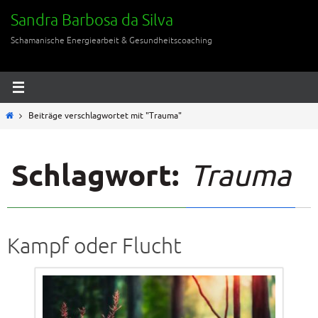
Zum
Sandra Barbosa da Silva
Inhalt
Schamanische Energiearbeit & Gesundheitscoaching
springen
Start
Beiträge verschlagwortet mit "Trauma"
Schlagwort:
Trauma
Kampf oder Flucht